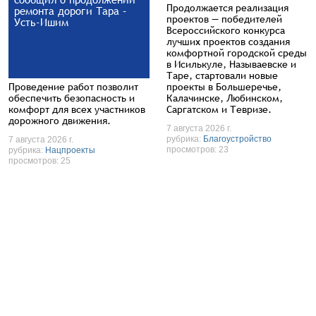
Продолжается реализация
ремонта дороги Тара –
проектов — победителей
Усть-Ишим
Всероссийского конкурса
лучших проектов создания
комфортной городской среды
в Исилькуле, Называевске и
Таре, стартовали новые
Проведение работ позволит
проекты в Большеречье,
обеспечить безопасность и
Калачинске, Любинском,
комфорт для всех участников
Саргатском и Тевризе.
дорожного движения.
7 августа 2026 г.
рубрика:
Благоустройство
7 августа 2026 г.
просмотров: 23
рубрика:
Нацпроекты
просмотров: 25