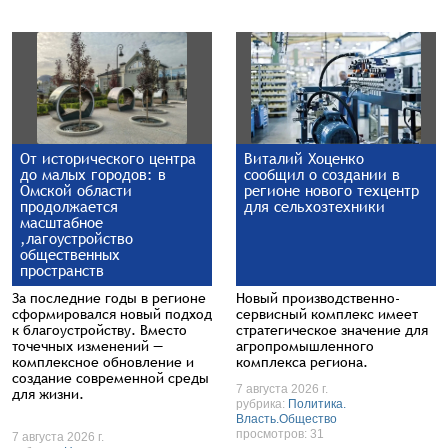
От исторического центра
Виталий Хоценко
до малых городов: в
сообщил о создании в
Омской области
регионе нового техцентр
продолжается
для cельхозтехники
масштабное
,лагоустройство
общественных
пространств
За последние годы в регионе
Новый производственно-
сформировался новый подход
сервисный комплекс имеет
к благоустройству. Вместо
стратегическое значение для
точечных изменений —
агропромышленного
комплексное обновление и
комплекса региона.
создание современной среды
7 августа 2026 г.
для жизни.
рубрика:
Политика.
Власть.Общество
просмотров: 31
7 августа 2026 г.