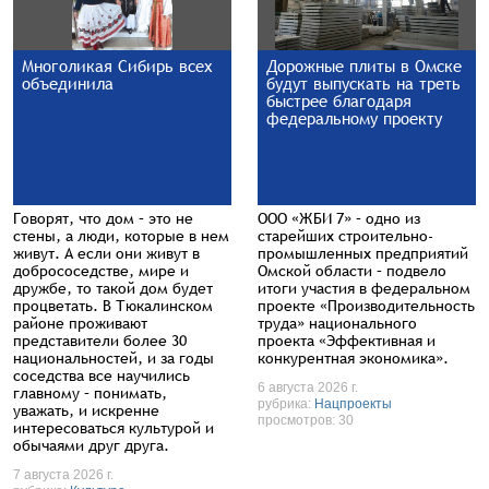
Многоликая Сибирь всех
Дорожные плиты в Омске
объединила
будут выпускать на треть
быстрее благодаря
федеральному проекту
Говорят, что дом – это не
ООО «ЖБИ 7» – одно из
стены, а люди, которые в нем
старейших строительно-
живут. А если они живут в
промышленных предприятий
добрососедстве, мире и
Омской области – подвело
дружбе, то такой дом будет
итоги участия в федеральном
процветать. В Тюкалинском
проекте «Производительность
районе проживают
труда» национального
представители более 30
проекта «Эффективная и
национальностей, и за годы
конкурентная экономика».
соседства все научились
6 августа 2026 г.
главному – понимать,
рубрика:
Нацпроекты
уважать, и искренне
просмотров: 30
интересоваться культурой и
обычаями друг друга.
7 августа 2026 г.