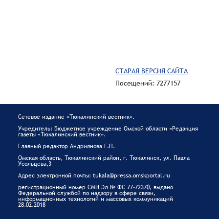
СТАРАЯ ВЕРСИЯ САЙТА
Посещений: 7277157
Сетевое издание «Тюкалинский вестник».
Учредитель: Бюджетное учреждение Омской области «Редакция
газеты «Тюкалинский вестник».
Главный редактор Андриянова Г.П.
Омская область, Тюкалинский район, г. Тюкалинск, ул. Павла
Усольцева,3
Адрес электронной почты: tukala@pressa.omskportal.ru
регистрационный номер СМИ Эл № ФС 77-72370, выдано
Федеральной службой по надзору в сфере связи,
информационных технологий и массовых коммуникаций
28.02.2018