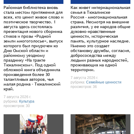
Районная библиотека вновь
Как живет интернациональная
стала местом притяжения для
семья в Тюкалинске
всех, кто ценит живое слово и
Россия - многонациональная
поэтическое творчество. 1
страна. Несмотря на внешние
августа здесь состоялась
различия, у ее народов общие
презентация нового сборника
духовно-нравственные
стихов и прозы «Родной
ценности, историческая
земли многоголосье», выпуск
память, культурное наследие.
которого был приурочен ко
Именно это создает
Дню Омской области и
обстановку дружбы, согласия,
районному уездному
добрососедства между
празднику «На тракте
людьми разных народностей,
Тюкалинском». Под одной
проживающих на одной
обложкой книга объединила
территории.
произведения более 30
7 августа 2026 г.
талантливых авторов, чья
рубрика:
Семейные ценности
малая родина – Тюкалинский
просмотров: 36
край.
7 августа 2026 г.
рубрика:
Культура
просмотров: 30