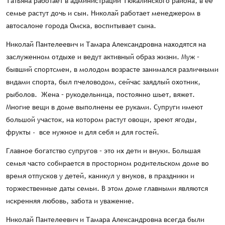
Татьяна работает в администрации Тюкалинского района, в ее
семье растут дочь и сын. Николай работает менеджером в
автосалоне города Омска, воспитывает сына.
Николай Пантелеевич и Тамара Александровна находятся на
заслуженном отдыхе и ведут активный образ жизни. Муж –
бывший спортсмен, в молодом возрасте занимался различными
видами спорта, был пчеловодом, сейчас заядлый охотник,
рыболов. Жена – рукодельница, постоянно шьет, вяжет.
Многие вещи в доме выполнены ее руками. Супруги имеют
большой участок, на котором растут овощи, зреют ягоды,
фрукты - все нужное и для себя и для гостей.
Главное богатство супругов – это их дети и внуки. Большая
семья часто собирается в просторном родительском доме во
время отпусков у детей, каникул у внуков, в праздники и
торжественные даты семьи. В этом доме главными являются
искренняя любовь, забота и уважение.
Николай Пантелеевич и Тамара Александровна всегда были