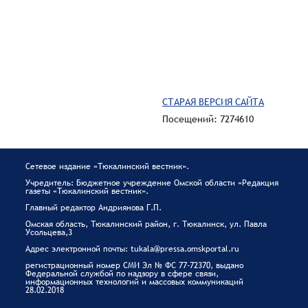
СТАРАЯ ВЕРСИЯ САЙТА
Посещений: 7274610
Сетевое издание «Тюкалинский вестник».
Учредитель: Бюджетное учреждение Омской области «Редакция
газеты «Тюкалинский вестник».
Главный редактор Андриянова Г.П.
Омская область, Тюкалинский район, г. Тюкалинск, ул. Павла
Усольцева,3
Адрес электронной почты: tukala@pressa.omskportal.ru
регистрационный номер СМИ Эл № ФС 77-72370, выдано
Федеральной службой по надзору в сфере связи,
информационных технологий и массовых коммуникаций
28.02.2018