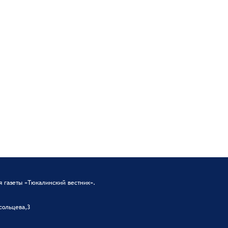
 газеты «Тюкалинский вестник».
сольцева,3