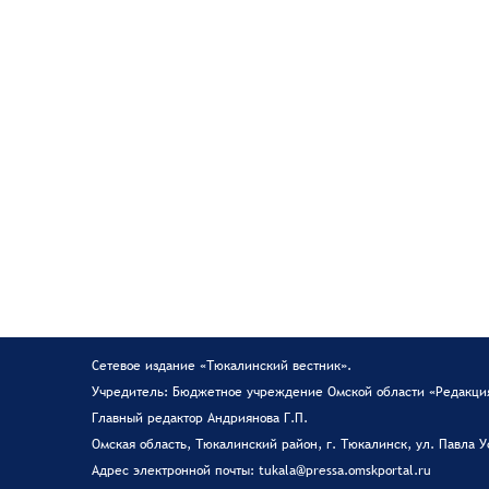
Сетевое издание «Тюкалинский вестник».
Учредитель: Бюджетное учреждение Омской области «Редакция
Главный редактор Андриянова Г.П.
Омская область, Тюкалинский район, г. Тюкалинск, ул. Павла У
Адрес электронной почты: tukala@pressa.omskportal.ru