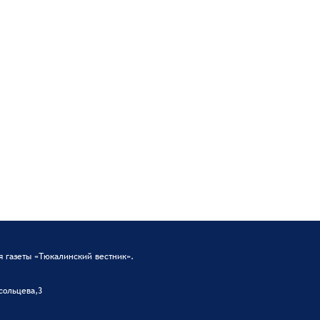
 газеты «Тюкалинский вестник».
сольцева,3