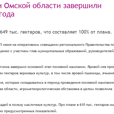
и Омской области завершили
года
49 тыс. гектаров, что составляет 100% от плана.
15 июня на оперативном совещании регионального Правительства п
ценко с участием глав муниципальных образований, руководителей
она завершил основной этап посевной кампании. Яровой сев про
лн гектаров зерновых культур, в том числе яровой пшеницы, ячменя
я, которые складывались в период проведения посевной кампании
ах области, агрометеорологическая обстановка в целом позволила
адей в пользу масличных культур. При плане в 610 тыс. гектаров и
ьно предусмотренных показателей.