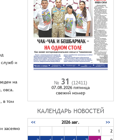
од
 служб и
31
веден на
№
(12411)
07.08.2026 пятница
, овса.
cвежий номер
, в том
КАЛЕНДАРЬ НОВОСТЕЙ
<<
2026 авг.
>>
ми засеяно
1
2