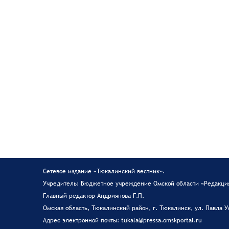
Сетевое издание «Тюкалинский вестник».
Учредитель: Бюджетное учреждение Омской области «Редакция
Главный редактор Андриянова Г.П.
Омская область, Тюкалинский район, г. Тюкалинск, ул. Павла У
Адрес электронной почты: tukala@pressa.omskportal.ru