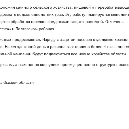
 доложил министр сельского хозяйства, пищевой и перерабатывающ
олжать подсев однолетних трав. Эту работу планируется выполнит
дется обработка посевов средствами защиты растений. Отмечена
сском и Полтавском районах.
йствах продолжаются. Наряду с защитой посевов отдельные хозяйст
в. На сегодняшний день в регионе заготовлено более 4 тыс. тонн с
ельной кампании будут подключаться все новые хозяйства области.
ержаны, а изменения коснулись преимущественно структуры посев
ва Омской области