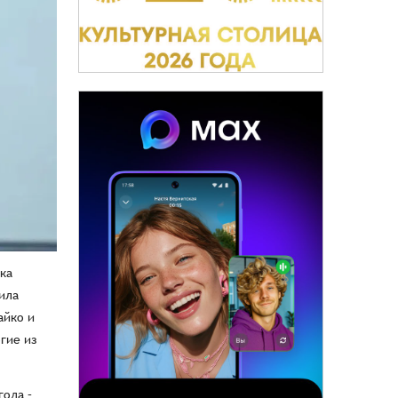
ка
ила
айко и
гие из
года –