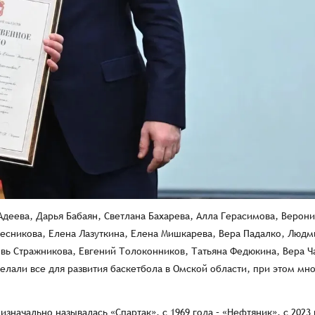
еева, Дарья Бабаян, Светлана Бахарева, Алла Герасимова, Верони
есникова, Елена Лазуткина, Елена Мишкарева, Вера Падалко, Людм
вь Стражникова, Евгений Толоконников, Татьяна Федюкина, Вера Ч
елали все для развития баскетбола в Омской области, при этом мно
значально называлась «Спартак», с 1969 года – «Нефтяник», с 2023 