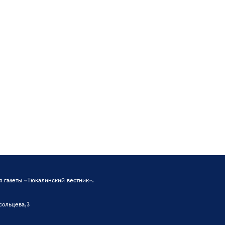
 газеты «Тюкалинский вестник».
сольцева,3