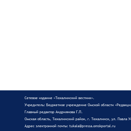
Сетевое издание «Тюкалинский вестник».
Учредитель: Бюджетное учреждение Омской области «Редакция
Главный редактор Андриянова Г.П.
Омская область, Тюкалинский район, г. Тюкалинск, ул. Павла У
Адрес электронной почты: tukala@pressa.omskportal.ru